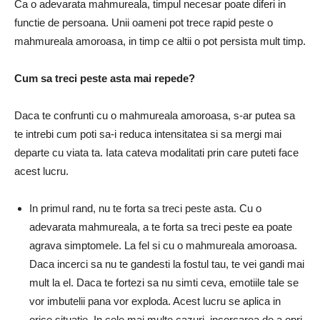
Ca o adevarata mahmureala, timpul necesar poate diferi in
functie de persoana.
Unii oameni pot trece rapid peste o
mahmureala amoroasa, in timp ce altii o pot persista mult timp.
Cum sa treci peste asta mai repede?
Daca te confrunti cu o mahmureala amoroasa, s-ar putea sa
te intrebi cum poti sa-i reduca intensitatea si sa mergi mai
departe cu viata ta.
Iata cateva modalitati prin care puteti face
acest lucru.
In primul rand, nu te forta sa treci peste asta.
Cu o
adevarata mahmureala, a te forta sa treci peste ea poate
agrava simptomele.
La fel si cu o mahmureala amoroasa.
Daca incerci sa nu te gandesti la fostul tau, te vei gandi mai
mult la el.
Daca te fortezi sa nu simti ceva, emotiile tale se
vor imbutelii pana vor exploda.
Acest lucru se aplica in
orice situatie.
In cele mai multe cazuri, incercarea de a opri