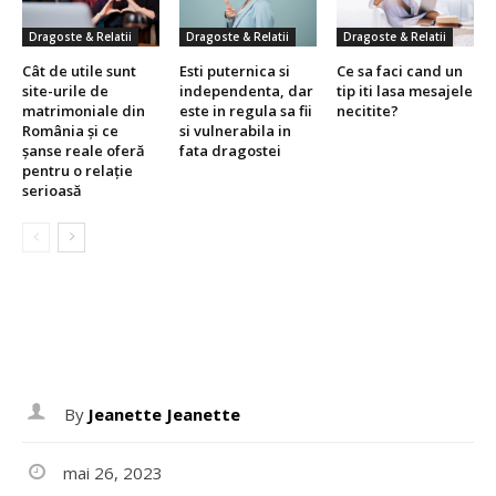
Dragoste & Relatii
Dragoste & Relatii
Dragoste & Relatii
Cât de utile sunt
Esti puternica si
Ce sa faci cand un
site-urile de
independenta, dar
tip iti lasa mesajele
matrimoniale din
este in regula sa fii
necitite?
România și ce
si vulnerabila in
șanse reale oferă
fata dragostei
pentru o relație
serioasă
By
Jeanette Jeanette
mai 26, 2023