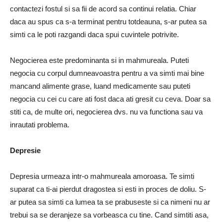
contactezi fostul si sa fii de acord sa continui relatia.
Chiar
daca au spus ca s-a terminat pentru totdeauna, s-ar putea sa
simti ca le poti razgandi daca spui cuvintele potrivite.
Negocierea este predominanta si in mahmureala.
Puteti
negocia cu corpul dumneavoastra pentru a va simti mai bine
mancand alimente grase, luand medicamente sau puteti
negocia cu cei cu care ati fost daca ati gresit cu ceva.
Doar sa
stiti ca, de multe ori, negocierea dvs. nu va functiona sau va
inrautati problema.
Depresie
Depresia urmeaza intr-o mahmureala amoroasa.
Te simti
suparat ca ti-ai pierdut dragostea si esti in proces de doliu.
S-
ar putea sa simti ca lumea ta se prabuseste si ca nimeni nu ar
trebui sa se deranjeze sa vorbeasca cu tine.
Cand simtiti asa,