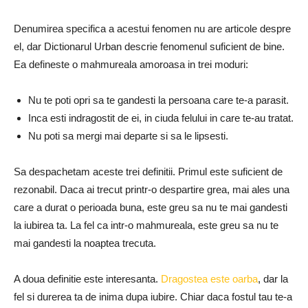
Denumirea specifica a acestui fenomen nu are articole despre
el, dar Dictionarul Urban descrie fenomenul suficient de bine.
Ea defineste o mahmureala amoroasa in trei moduri:
Nu te poti opri sa te gandesti la persoana care te-a parasit.
Inca esti indragostit de ei, in ciuda felului in care te-au tratat.
Nu poti sa mergi mai departe si sa le lipsesti.
Sa despachetam aceste trei definitii.
Primul este suficient de
rezonabil.
Daca ai trecut printr-o despartire grea, mai ales una
care a durat o perioada buna, este greu sa nu te mai gandesti
la iubirea ta.
La fel ca intr-o mahmureala, este greu sa nu te
mai gandesti la noaptea trecuta.
A doua definitie este interesanta.
Dragostea este o
arba
, dar la
fel si durerea ta de inima dupa iubire. Chiar daca fostul tau te-a