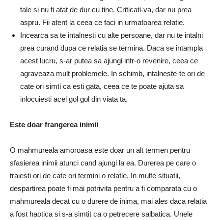
tale si nu fi atat de dur cu tine.
Criticati-va, dar nu prea
aspru.
Fii atent la ceea ce faci in urmatoarea relatie.
Incearca sa te intalnesti cu alte persoane, dar nu te intalni
prea curand dupa ce relatia se termina.
Daca se intampla
acest lucru, s-ar putea sa ajungi intr-o revenire, ceea ce
agraveaza mult problemele.
In schimb, intalneste-te ori de
cate ori simti ca esti gata, ceea ce te poate ajuta sa
inlocuiesti acel gol gol din viata ta.
Este doar frangerea inimii
O mahmureala amoroasa este doar un alt termen pentru
sfasierea inimii atunci cand ajungi la ea.
Durerea pe care o
traiesti ori de cate ori termini o relatie.
In multe situatii,
despartirea poate fi mai potrivita pentru a fi comparata cu o
mahmureala decat cu o durere de inima, mai ales daca relatia
a fost haotica si s-a simtit ca o petrecere salbatica.
Unele