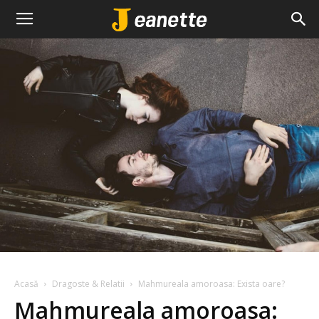
Acasă
Dragoste & Relatii
Mahmureala amoroasa: Exista oare?
Mahmureala amoroasa: