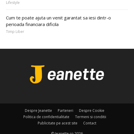
Lifestyle
Cum te poate ajuta un venit garantat sa iesi dintr-o
perioada financiara dificila
Timp Liber
Despre Jeanette
Parteneri
Despre Cookie
Politica de confidentialitate
Termeni si conditii
Publicitate pe acest site
Contact
© Jeanette.ro 2026