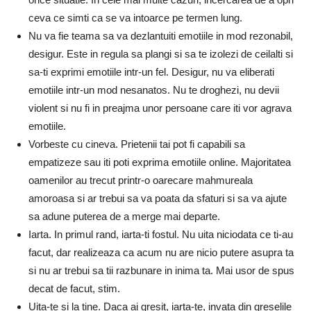
ceva ce simti ca se va intoarce pe termen lung.
Nu va fie teama sa va dezlantuiti emotiile in mod rezonabil,
desigur.
Este in regula sa plangi si sa te izolezi de ceilalti si
sa-ti exprimi emotiile intr-un fel.
Desigur, nu va eliberati
emotiile intr-un mod nesanatos.
Nu te droghezi, nu devii
violent si nu fi in preajma unor persoane care iti vor agrava
emotiile.
Vorbeste cu cineva.
Prietenii tai pot fi capabili sa
empatizeze sau iti poti exprima emotiile online.
Majoritatea
oamenilor au trecut printr-o oarecare mahmureala
amoroasa si ar trebui sa va poata da sfaturi si sa va ajute
sa adune puterea de a merge mai departe.
Iarta.
In primul rand, iarta-ti fostul.
Nu uita niciodata ce ti-au
facut, dar realizeaza ca acum nu are nicio putere asupra ta
si nu ar trebui sa tii razbunare in inima ta.
Mai usor de spus
decat de facut, stim.
Uita-te si la tine.
Daca ai gresit, iarta-te, invata din greselile