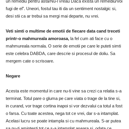
un remediu pentru asta/Nu-l vreau Daca exista un remediu/Voi
fugi de el”.
Uneori, fostul tau iti da un sentiment nostalgic si,
desi stii ca ar trebui sa mergi mai departe, nu vrei.
Veti simti o multime de emotii de fiecare data cand treceti
printr-o mahmureala amoroasa,
la fel cum ati face cu o
mahmureala normala. O serie de emotii pe care le puteti simti
este celebra DABDA, care descrie si procesul de doliu. Sa
mergem cate o scrisoare.
Negare
Acesta este momentul in care nu-ti vine sa crezi ca relatia s-a
terminat.
Totul pare o gluma pe care viata o trage de la tine si,
in curand, vor trage cortina inapoi si vor dezvalui ca totul a fost
o farsa.
Cu toate acestea, nega tot ce vrei, dar s-a intamplat.
Acelasi lucru se poate intampla si cu mahmureala.
S-ar putea
sa nu-ti amintesti tot ce s-a intamplat aseara si, odata ce