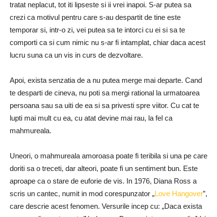
tratat neplacut, tot iti lipseste si ii vrei inapoi. S-ar putea sa
crezi ca motivul pentru care s-au despartit de tine este
temporar si, intr-o zi, vei putea sa te intorci cu ei si sa te
comporti ca si cum nimic nu s-ar fi intamplat, chiar daca acest
lucru suna ca un vis in curs de dezvoltare.
Apoi, exista senzatia de a nu putea merge mai departe.
Cand
te desparti de cineva, nu poti sa mergi rational la urmatoarea
persoana sau sa uiti de ea si sa privesti spre viitor.
Cu cat te
lupti mai mult cu ea, cu atat devine mai rau, la fel ca
mahmureala.
Uneori, o mahmureala amoroasa poate fi teribila si una pe care
doriti sa o treceti, dar alteori, poate fi un sentiment bun.
Este
aproape ca o stare de euforie de vis.
In 1976, Diana Ross a
scris un cantec, numit in mod corespunzator „
Love Hangover
”,
care descrie acest fenomen.
Versurile incep cu: „Daca exista